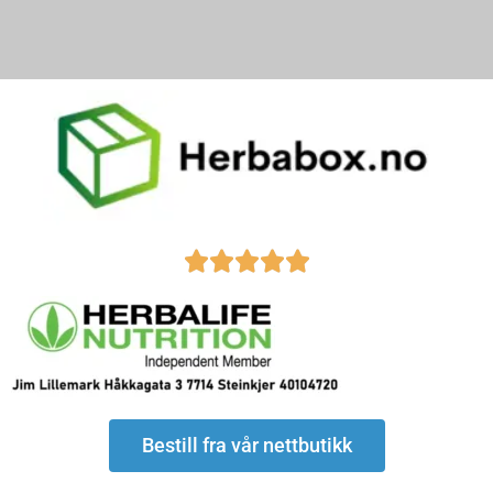
Hopp
rett
til
innholdet
Rated





5
out
of
5
Bestill fra vår nettbutikk