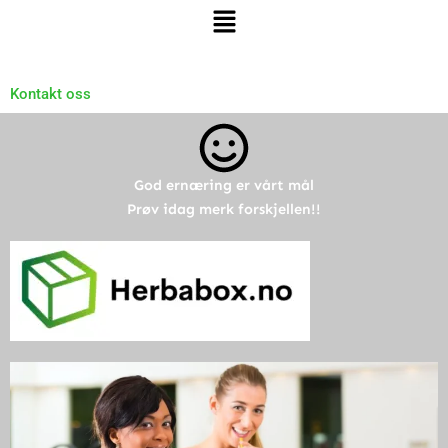
Meny
Kontakt oss
God ernæring er vårt mål
Prøv idag merk forskjellen!!